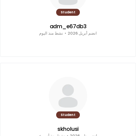
Student
adm_e67db3
انضم أبريل 2026
•
نشط منذ اليوم
Student
skholusi
انضم يناير 2026
•
نشط منذ أسبوع