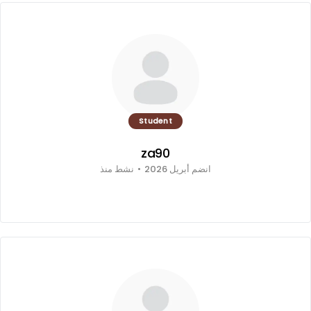
Student
za90
انضم أبريل 2026
•
نشط منذ