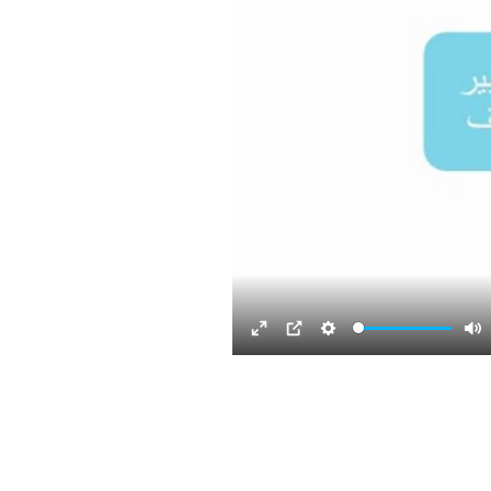
Enter
Settings
PIP
Mute
fullscreen