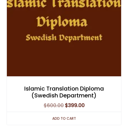
Islamic Translation Diploma
(Swedish Department)
Original
Current
$
600.00
$
399.00
price
price
ADD TO CART
was:
is: