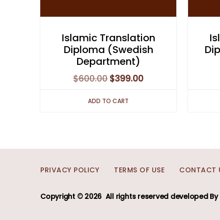
Islamic Translation
Is
Diploma (Swedish
Di
Department)
Original
Current
$
600.00
$
399.00
price
price
ADD TO CART
was:
is:
$600.00.
$399.00.
PRIVACY POLICY
TERMS OF USE
CONTACT 
Copyright © 2026
All rights reserved developed
By