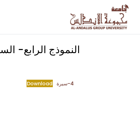
الدرس 1
من 0
النموذج الرابع- السي
4-سيرة
Download